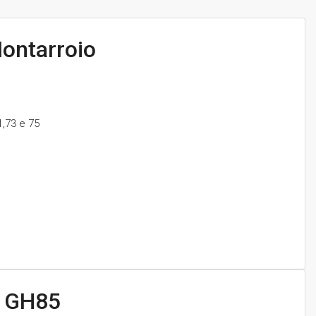
ontarroio
1,73 e 75
4 GH85