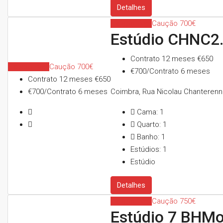
Detalhes
Indisponível
Caução 700€
Estúdio CHNC2
Contrato 12 meses
€650
Indisponível
Caução 700€
€700/Contrato 6 meses
Contrato 12 meses
€650
€700/Contrato 6 meses
Coimbra, Rua Nicolau Chanterenn
Cama:
1
Quarto:
1
Banho:
1
Estúdios:
1
Estúdio
Detalhes
Indisponível
Caução 750€
Estúdio 7 BHMo