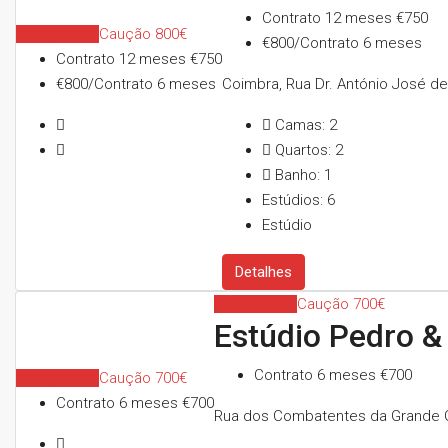
Contrato 12 meses
€750
Indisponível
Caução 800€
€800/Contrato 6 meses
Contrato 12 meses
€750
€800/Contrato 6 meses
Coimbra, Rua Dr. António José de
Camas:
2
Quartos:
2
Banho:
1
Estúdios:
6
Estúdio
Detalhes
Indisponível
Caução 700€
Estúdio Pedro &
Contrato 6 meses
€700
Indisponível
Caução 700€
Contrato 6 meses
€700
Rua dos Combatentes da Grande Gu