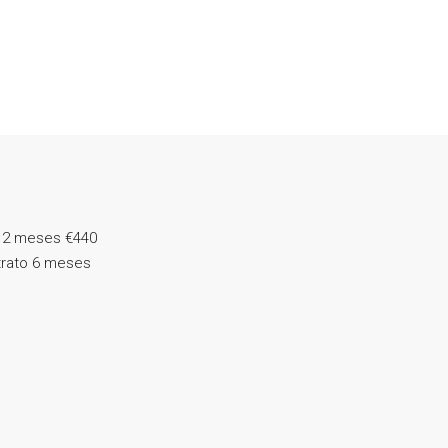
 12 meses
€440
rato 6 meses