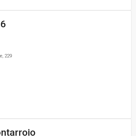
.6
e, 229
ntarroio