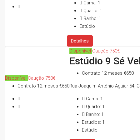
Cama:
1
Quarto:
1
Banho:
1
Estúdio
Detalhes
Disponível
Caução 750€
Estúdio 9 Sé Ve
Contrato 12 meses
€650
Disponível
Caução 750€
Contrato 12 meses
€650
Rua Joaquim António Aguiar 54, C
Cama:
1
Quarto:
1
Banho:
1
Estúdios:
1
Estúdio