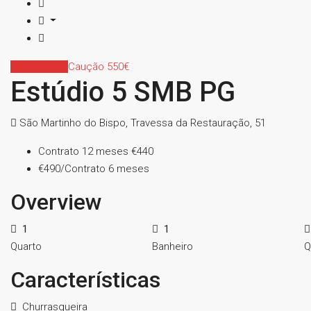
Indisponível
Caução 550€
Estúdio 5 SMB PG
São Martinho do Bispo, Travessa da Restauração, 51
Contrato 12 meses
€440
€490/Contrato 6 meses
Overview
1
1
Quarto
Banheiro
Q
Características
Churrasqueira