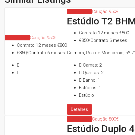
Indisponível
Caução 950€
Estúdio T2 BHM
Contrato 12 meses
€800
Indisponível
Caução 950€
€850/Contrato 6 meses
Contrato 12 meses
€800
€850/Contrato 6 meses
Coimbra, Rua de Montarroio, nº 7
Camas:
2
Quartos:
2
Banho:
1
Estúdios:
1
Estúdio
Detalhes
Indisponível
Caução 800€
Estúdio Duplo 