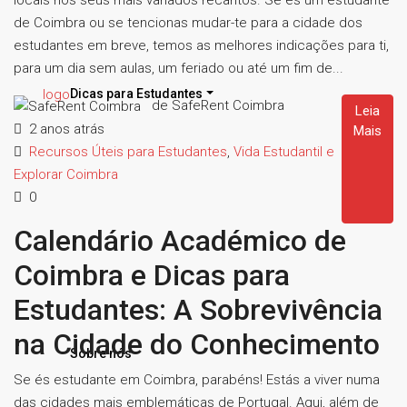
locais nos seus mais variados recantos. Se és um estudante
de Coimbra ou se tencionas mudar-te para a cidade dos
estudantes em breve, temos as melhores indicações para ti,
para um dia sem aulas, um feriado ou até um fim de...
Dicas para Estudantes
de SafeRent Coimbra
Leia
2 anos atrás
Mais
Recursos Úteis para Estudantes
,
Vida Estudantil e
Explorar Coimbra
0
Calendário Académico de
Coimbra e Dicas para
Estudantes: A Sobrevivência
na Cidade do Conhecimento
Sobre nós
Se és estudante em Coimbra, parabéns! Estás a viver numa
das cidades mais emblemáticas de Portugal. Aqui, além de