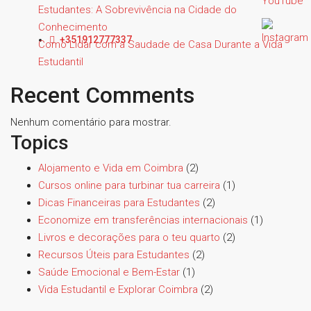
Estudantes: A Sobrevivência na Cidade do
Conhecimento
+351912777337
Como Lidar com a Saudade de Casa Durante a Vida
Estudantil
Recent Comments
Nenhum comentário para mostrar.
Topics
Alojamento e Vida em Coimbra
(2)
Cursos online para turbinar tua carreira
(1)
Dicas Financeiras para Estudantes
(2)
Economize em transferências internacionais
(1)
Livros e decorações para o teu quarto
(2)
Recursos Úteis para Estudantes
(2)
Saúde Emocional e Bem-Estar
(1)
Vida Estudantil e Explorar Coimbra
(2)