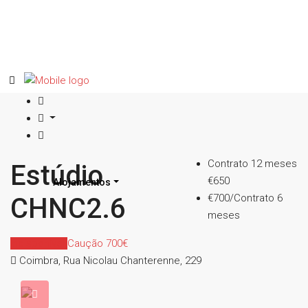
Contrato 12 meses
Estúdio
€650
Alojamentos
€700/Contrato 6
CHNC2.6
meses
Indisponível
Caução 700€
Coimbra, Rua Nicolau Chanterenne, 229