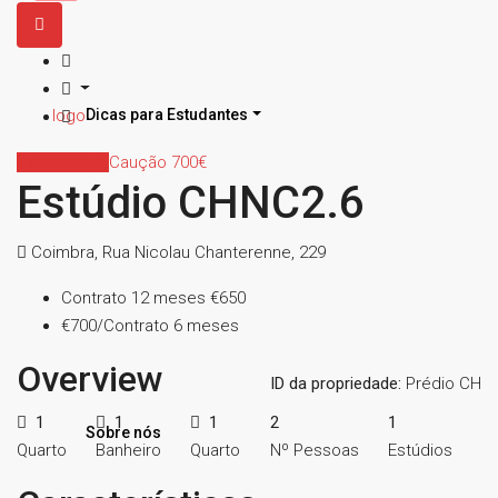
Dicas para Estudantes
Indisponível
Caução 700€
Estúdio CHNC2.6
Coimbra, Rua Nicolau Chanterenne, 229
Contrato 12 meses
€650
€700/Contrato 6 meses
Overview
ID da propriedade:
Prédio CH
1
1
1
2
1
Sobre nós
Quarto
Banheiro
Quarto
Nº Pessoas
Estúdios