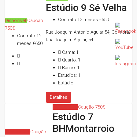
Estúdio 9 Sé Velha
Contrato 12 meses
€650
Disponível
Caução
750€
Rua Joaquim António Aguiar 54, Coimbra,
Contrato 12
Rua Joaquim Aguiar, 54
meses
€650
Cama:
1
Quarto:
1
Banho:
1
Estúdios:
1
Estúdio
Detalhes
Indisponível
Caução 750€
Estúdio 7
BHMontarroio
Indisponível
Caução