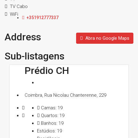
TV Cabo
WiFi
+351912777337
Address
Abra no Google Maps
Sub-listagens
Prédio CH
Coimbra, Rua Nicolau Chanterenne, 229
Camas:
19
Quartos:
19
Banhos:
19
Estúdios:
19