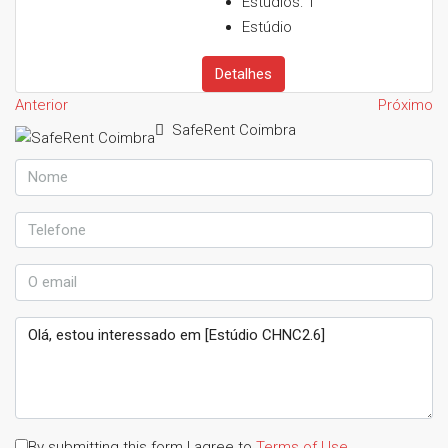
Estúdios:
1
Estúdio
Detalhes
Anterior
Próximo
SafeRent Coimbra
By submitting this form I agree to
Terms of Use