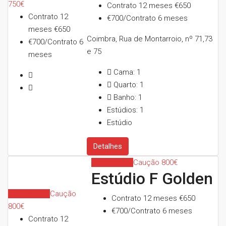
750€
Contrato 12 meses
€650
Contrato 12
€700/Contrato 6 meses
meses
€650
Coimbra, Rua de Montarroio, nº 71,73
€700/Contrato 6
e 75
meses
Cama:
1
Quarto:
1
Banho:
1
Estúdios:
1
Estúdio
Detalhes
Indisponível
Caução 800€
Estúdio F Golden
Indisponível
Caução
Contrato 12 meses
€650
800€
€700/Contrato 6 meses
Contrato 12