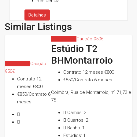
Residência
Detalhes
Similar Listings
Indisponível
Caução 950€
Estúdio T2
BHMontarroio
Indisponível
Caução
950€
Contrato 12 meses
€800
Contrato 12
€850/Contrato 6 meses
meses
€800
Coimbra, Rua de Montarroio, nº 71,73 e
€850/Contrato 6
75
meses
Camas:
2
Quartos:
2
Banho:
1
Estúdios:
1