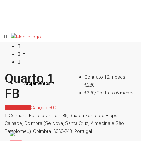
Quarto 1
Contrato 12 meses
Alojamentos
€280
FB
€330/Contrato 6 meses
Indisponível
Caução 500€
Coimbra, Edifício União, 136, Rua da Fonte do Bispo,
Calhabé, Coimbra (Sé Nova, Santa Cruz, Almedina e São
Bartolomeu), Coimbra, 3030-243, Portugal