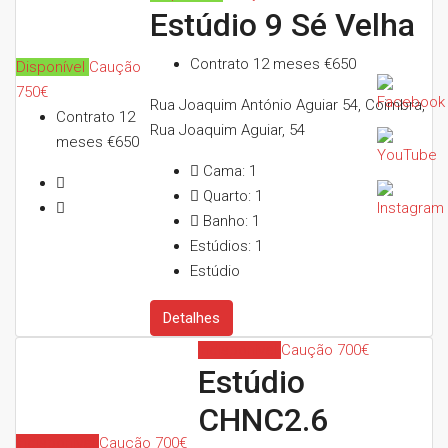
Estúdio 9 Sé Velha
Contrato 12 meses
€650
Disponível
Caução
750€
Rua Joaquim António Aguiar 54, Coimbra,
Contrato 12
Rua Joaquim Aguiar, 54
meses
€650
Cama:
1
Quarto:
1
Banho:
1
Estúdios:
1
Estúdio
Detalhes
Indisponível
Caução 700€
Estúdio
CHNC2.6
Indisponível
Caução 700€