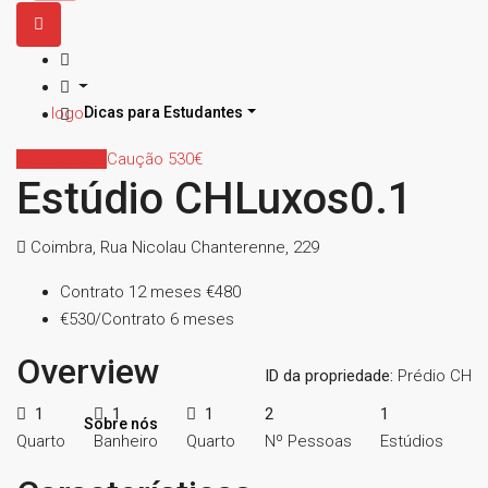
Dicas para Estudantes
Indisponível
Caução 530€
Estúdio CHLuxos0.1
Coimbra, Rua Nicolau Chanterenne, 229
Contrato 12 meses
€480
€530/Contrato 6 meses
Overview
ID da propriedade:
Prédio CH
1
1
1
2
1
Sobre nós
Quarto
Banheiro
Quarto
Nº Pessoas
Estúdios