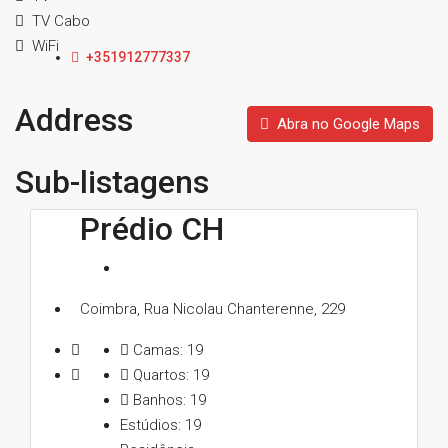
TV Cabo
WiFi
+351912777337
Address
Abra no Google Maps
Sub-listagens
Prédio CH
Coimbra, Rua Nicolau Chanterenne, 229
Camas:
19
Quartos:
19
Banhos:
19
Estúdios:
19