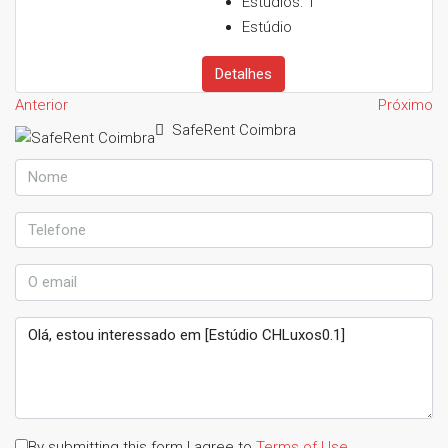
Estúdios:
1
Estúdio
Detalhes
Anterior
Próximo
SafeRent Coimbra
By submitting this form I agree to
Terms of Use