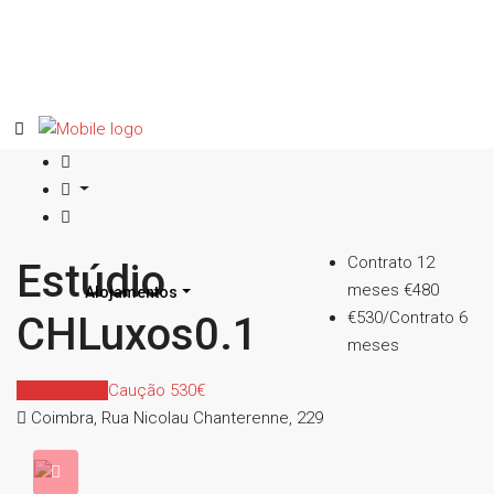
Contrato 12
Estúdio
meses
€480
Alojamentos
€530/Contrato 6
CHLuxos0.1
meses
Indisponível
Caução 530€
Coimbra, Rua Nicolau Chanterenne, 229