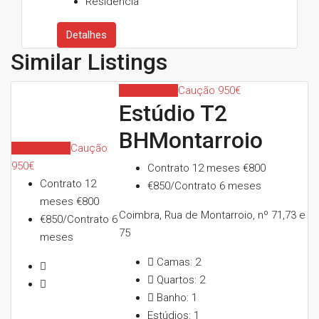
Residência
Detalhes
Similar Listings
Indisponível
Caução 950€
Estúdio T2
BHMontarroio
Indisponível
Caução
950€
Contrato 12 meses
€800
Contrato 12
€850/Contrato 6 meses
meses
€800
Coimbra, Rua de Montarroio, nº 71,73 e
€850/Contrato 6
75
meses
Camas:
2
Quartos:
2
Banho:
1
Estúdios:
1