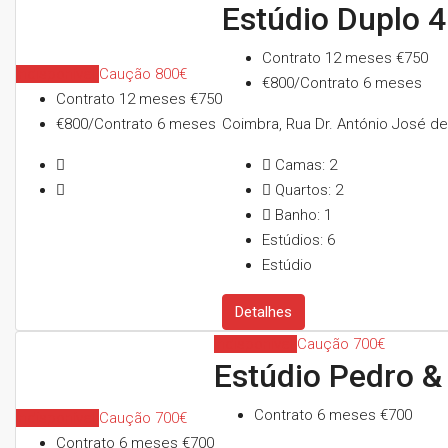
Estúdio Duplo 
Contrato 12 meses
€750
Indisponível
Caução 800€
€800/Contrato 6 meses
Contrato 12 meses
€750
€800/Contrato 6 meses
Coimbra, Rua Dr. António José de
Camas:
2
Quartos:
2
Banho:
1
Estúdios:
6
Estúdio
Detalhes
Indisponível
Caução 700€
Estúdio Pedro &
Contrato 6 meses
€700
Indisponível
Caução 700€
Contrato 6 meses
€700