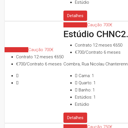
Estúdio
Detalhes
Indisponível
Caução 700€
Estúdio CHNC2
Contrato 12 meses
€650
Indisponível
Caução 700€
€700/Contrato 6 meses
Contrato 12 meses
€650
€700/Contrato 6 meses
Coimbra, Rua Nicolau Chanterenn
Cama:
1
Quarto:
1
Banho:
1
Estúdios:
1
Estúdio
Detalhes
Indisponível
Caução 750€