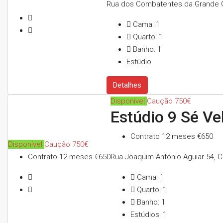
Rua dos Combatentes da Grande Gu
Cama:
1
Quarto:
1
Banho:
1
Estúdio
Detalhes
Disponível
Caução 750€
Estúdio 9 Sé Ve
Contrato 12 meses
€650
Disponível
Caução 750€
Contrato 12 meses
€650
Rua Joaquim António Aguiar 54, C
Cama:
1
Quarto:
1
Banho:
1
Estúdios:
1