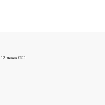
o 12 meses
€520