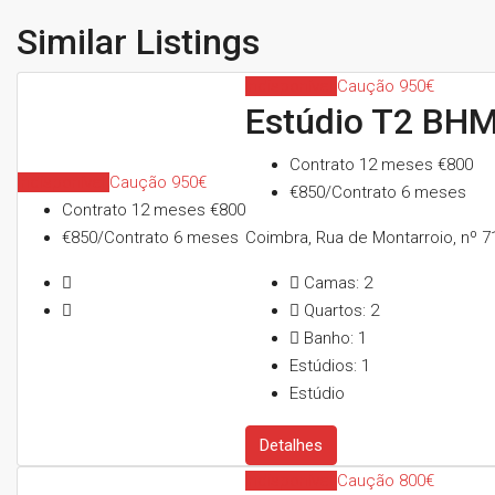
Similar Listings
Indisponível
Caução 950€
Estúdio T2 BHM
Contrato 12 meses
€800
Indisponível
Caução 950€
€850/Contrato 6 meses
Contrato 12 meses
€800
€850/Contrato 6 meses
Coimbra, Rua de Montarroio, nº 7
Camas:
2
Quartos:
2
Banho:
1
Estúdios:
1
Estúdio
Detalhes
Indisponível
Caução 800€