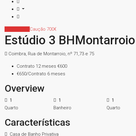
Indisponível
Caução 700€
Estúdio 3 BHMontarroio
Coimbra, Rua de Montarroio, nº 71,73 e 75
Contrato 12 meses
€600
€650/Contrato 6 meses
Overview
1
1
1
Quarto
Banheiro
Quarto
Características
Casa de Banho Privativa