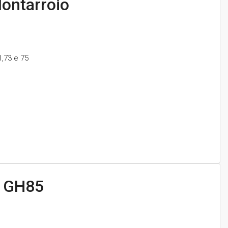
ontarroio
1,73 e 75
4 GH85