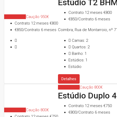
Estúdio T2 BHM
Contrato 12 meses
€800
Indisponível
Caução 950€
€850/Contrato 6 meses
Contrato 12 meses
€800
€850/Contrato 6 meses
Coimbra, Rua de Montarroio, nº 7
Camas:
2
Quartos:
2
Banho:
1
Estúdios:
1
Estúdio
Detalhes
Indisponível
Caução 800€
Estúdio Duplo 
Contrato 12 meses
€750
Indisponível
Caução 800€
€800/Contrato 6 meses
Contrato 12 meses
€750