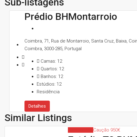
Sub-listagens
Prédio BHMontarroio
Coimbra, 71, Rua de Montarroio, Santa Cruz, Baixa, Co
Coimbra, 3000-285, Portugal
Camas:
12
Quartos:
12
Banhos:
12
Estúdios:
12
Residência
Detalhes
Similar Listings
Indisponível
Caução 950€