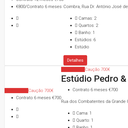
€800/Contrato 6 meses
Coimbra, Rua Dr. António José de
Camas:
2
Quartos:
2
Banho:
1
Estúdios:
6
Estúdio
Detalhes
Indisponível
Caução 700€
Estúdio Pedro &
Contrato 6 meses
€700
Indisponível
Caução 700€
Contrato 6 meses
€700
Rua dos Combatentes da Grande Gu
Cama:
1
Quarto:
1
Banho:
1