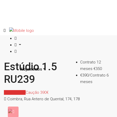
Contrato 12
Estúdio 1.5
meses
€350
Alojamentos
€390/Contrato 6
RU239
meses
Indisponível
Caução 390€
Coimbra, Rua Antero de Quental, 174, 178