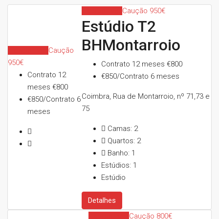
Indisponível
Caução 950€
Estúdio T2
+351912777337
BHMontarroio
Indisponível
Caução
950€
Contrato 12 meses
€800
Contrato 12
€850/Contrato 6 meses
meses
€800
Coimbra, Rua de Montarroio, nº 71,73 e
€850/Contrato 6
75
meses
Camas:
2
Quartos:
2
Banho:
1
Estúdios:
1
Estúdio
Detalhes
Indisponível
Caução 800€