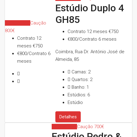
Estúdio Duplo 4
GH85
Indisponível
Caução
800€
Contrato 12 meses
€750
Contrato 12
€800/Contrato 6 meses
meses
€750
Coimbra, Rua Dr. António José de
€800/Contrato 6
Almeida, 85
meses
Camas:
2
Quartos:
2
Banho:
1
Estúdios:
6
Estúdio
Detalhes
Indisponível
Caução 700€
Estúdio Pedro &